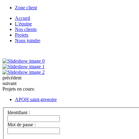
Zone client
Accueil
L'équipe
Nos clients
Projets
Nous joindre
précédent
suivant
Projets en cours:
APQH saint-gregoire
Identifiant :
Mot de passe :